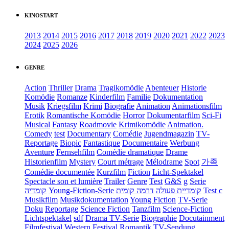
KINOSTART
2013
2014
2015
2016
2017
2018
2019
2020
2021
2022
2023
2024
2025
2026
GENRE
Action
Thriller
Drama
Tragikomödie
Abenteuer
Historie
Komödie
Romanze
Kinderfilm
Familie
Dokumentation
Musik
Kriegsfilm
Krimi
Biografie
Animation
Animationsfilm
Erotik
Romantische Komödie
Horror
Dokumentarfilm
Sci-Fi
Musical
Fantasy
Roadmovie
Krimikomödie
Animation.
Comedy
test
Documentary
Comédie
Jugendmagazin
TV-
Reportage
Biopic
Fantastique
Documentaire
Werbung
Aventure
Fernsehfilm
Comédie dramatique
Drame
Historienfilm
Mystery
Court métrage
Mélodrame
Spot
가족
Comédie documentée
Kurzfilm
Fiction
Licht-Spektakel
Spectacle son et lumière
Trailer
Genre
Test
G&S
g
Serie
קומדיה
Young-Fiction-Serie
דרמה קומית
קומדיית פעולה
Test c
Musikfilm
Musikdokumentation
Young Fiction
TV-Serie
Doku
Reportage
Science Fiction
Tanzfilm
Science-Fiction
Lichtspektakel
sdf
Drama TV-Serie
Biographie
Docutainment
Filmfestival
Western
Festival
Romantik
TV-Sendung