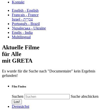
Kontakt
English - English
Français - France
עִבְרִית - Israel
Português - Brazil
Українська - Ukraine
Englis - India
Multilingual
Aktuelle Filme
für Alle
mit GRETA
Es wurde für die Suche nach "Documentaire" kein Ergebnis
gefunden!
Film Finden
Suchen
Suche abschicken
Demnächst