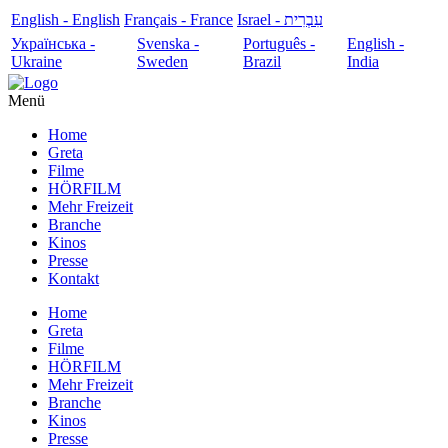
English - English
Français - France
עִבְרִית - Israel
Українська -
Svenska -
Português -
English -
Ukraine
Sweden
Brazil
India
Menü
Home
Greta
Filme
HÖRFILM
Mehr Freizeit
Branche
Kinos
Presse
Kontakt
Home
Greta
Filme
HÖRFILM
Mehr Freizeit
Branche
Kinos
Presse