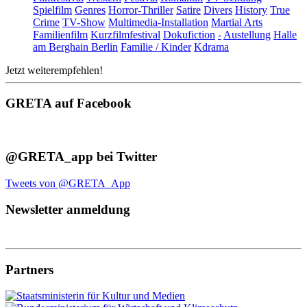
Spielfilm
Genres
Horror-Thriller
Satire
Divers
History
True
Crime
TV-Show
Multimedia-Installation
Martial Arts
Familienfilm
Kurzfilmfestival
Dokufiction
-
Austellung
Halle
am Berghain Berlin
Familie / Kinder
Kdrama
Jetzt weiterempfehlen!
GRETA auf Facebook
@GRETA_app bei Twitter
Tweets von @GRETA_App
Newsletter anmeldung
Partners