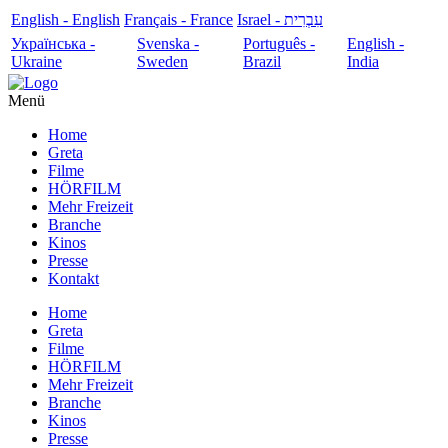
English - English
Français - France
עִבְרִית - Israel
Українська -
Svenska -
Português -
English -
Ukraine
Sweden
Brazil
India
Menü
Home
Greta
Filme
HÖRFILM
Mehr Freizeit
Branche
Kinos
Presse
Kontakt
Home
Greta
Filme
HÖRFILM
Mehr Freizeit
Branche
Kinos
Presse