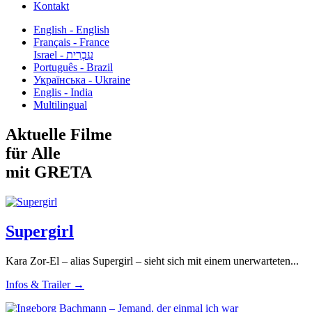
Kontakt
English - English
Français - France
עִבְרִית - Israel
Português - Brazil
Українська - Ukraine
Englis - India
Multilingual
Aktuelle Filme
für Alle
mit GRETA
Supergirl
Kara Zor-El – alias Supergirl – sieht sich mit einem unerwarteten...
Infos & Trailer →