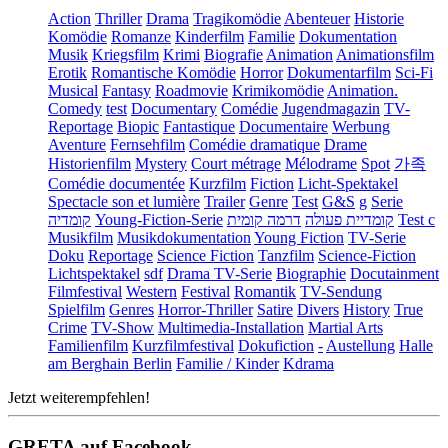
Action
Thriller
Drama
Tragikomödie
Abenteuer
Historie
Komödie
Romanze
Kinderfilm
Familie
Dokumentation
Musik
Kriegsfilm
Krimi
Biografie
Animation
Animationsfilm
Erotik
Romantische Komödie
Horror
Dokumentarfilm
Sci-Fi
Musical
Fantasy
Roadmovie
Krimikomödie
Animation.
Comedy
test
Documentary
Comédie
Jugendmagazin
TV-
Reportage
Biopic
Fantastique
Documentaire
Werbung
Aventure
Fernsehfilm
Comédie dramatique
Drame
Historienfilm
Mystery
Court métrage
Mélodrame
Spot
가족
Comédie documentée
Kurzfilm
Fiction
Licht-Spektakel
Spectacle son et lumière
Trailer
Genre
Test
G&S
g
Serie
קומדיה
Young-Fiction-Serie
דרמה קומית
קומדיית פעולה
Test c
Musikfilm
Musikdokumentation
Young Fiction
TV-Serie
Doku
Reportage
Science Fiction
Tanzfilm
Science-Fiction
Lichtspektakel
sdf
Drama TV-Serie
Biographie
Docutainment
Filmfestival
Western
Festival
Romantik
TV-Sendung
Spielfilm
Genres
Horror-Thriller
Satire
Divers
History
True
Crime
TV-Show
Multimedia-Installation
Martial Arts
Familienfilm
Kurzfilmfestival
Dokufiction
-
Austellung
Halle
am Berghain Berlin
Familie / Kinder
Kdrama
Jetzt weiterempfehlen!
GRETA auf Facebook