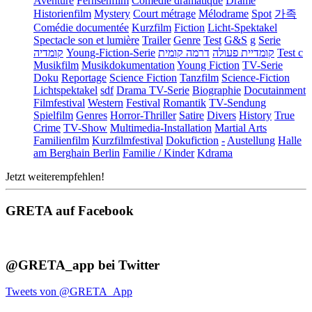
Aventure
Fernsehfilm
Comédie dramatique
Drame
Historienfilm
Mystery
Court métrage
Mélodrame
Spot
가족
Comédie documentée
Kurzfilm
Fiction
Licht-Spektakel
Spectacle son et lumière
Trailer
Genre
Test
G&S
g
Serie
קומדיה
Young-Fiction-Serie
דרמה קומית
קומדיית פעולה
Test c
Musikfilm
Musikdokumentation
Young Fiction
TV-Serie
Doku
Reportage
Science Fiction
Tanzfilm
Science-Fiction
Lichtspektakel
sdf
Drama TV-Serie
Biographie
Docutainment
Filmfestival
Western
Festival
Romantik
TV-Sendung
Spielfilm
Genres
Horror-Thriller
Satire
Divers
History
True
Crime
TV-Show
Multimedia-Installation
Martial Arts
Familienfilm
Kurzfilmfestival
Dokufiction
-
Austellung
Halle
am Berghain Berlin
Familie / Kinder
Kdrama
Jetzt weiterempfehlen!
GRETA auf Facebook
@GRETA_app bei Twitter
Tweets von @GRETA_App