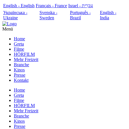
English - English
Français - France
עִבְרִית - Israel
Українська -
Svenska -
Português -
English -
Ukraine
Sweden
Brazil
India
Menü
Home
Greta
Filme
HÖRFILM
Mehr Freizeit
Branche
Kinos
Presse
Kontakt
Home
Greta
Filme
HÖRFILM
Mehr Freizeit
Branche
Kinos
Presse