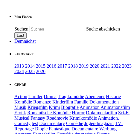
Film Finden
Suchen
Suche abschicken
Demnächst
KINOSTART
2013
2014
2015
2016
2017
2018
2019
2020
2021
2022
2023
2024
2025
2026
GENRE
Action
Thriller
Drama
Tragikomödie
Abenteuer
Historie
Komödie
Romanze
Kinderfilm
Familie
Dokumentation
Musik
Kriegsfilm
Krimi
Biografie
Animation
Animationsfilm
Erotik
Romantische Komödie
Horror
Dokumentarfilm
Sci-Fi
Musical
Fantasy
Roadmovie
Krimikomödie
Animation.
Comedy
test
Documentary
Comédie
Jugendmagazin
TV-
Reportage
Biopic
Fantastique
Documentaire
Werbung