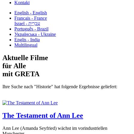
Kontakt
English - English
Français - France
עִבְרִית - Israel
Português - Brazil
Українська - Ukraine
Englis - India
Multilingual
Aktuelle Filme
für Alle
mit GRETA
Ihre Suche nach "Historie" hat folgende Ergebnisse geliefert:
The Testament of Ann Lee
Ann Lee (Amanda Seyfried) wächst im vorindustriellen
Manchester...