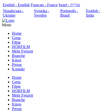
English - English
Français - France
עִבְרִית - Israel
Українська -
Svenska -
Português -
English -
Ukraine
Sweden
Brazil
India
Menü
Home
Greta
Filme
HÖRFILM
Mehr Freizeit
Branche
Kinos
Presse
Kontakt
Home
Greta
Filme
HÖRFILM
Mehr Freizeit
Branche
Kinos
Presse