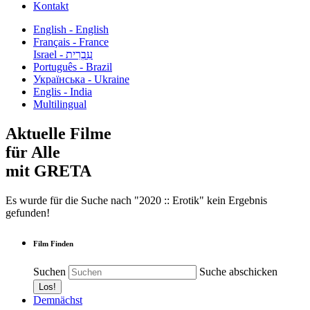
Kontakt
English - English
Français - France
עִבְרִית - Israel
Português - Brazil
Українська - Ukraine
Englis - India
Multilingual
Aktuelle Filme
für Alle
mit GRETA
Es wurde für die Suche nach "2020 :: Erotik" kein Ergebnis
gefunden!
Film Finden
Suchen
Suche abschicken
Demnächst