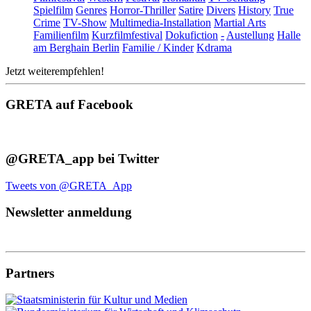
Spielfilm
Genres
Horror-Thriller
Satire
Divers
History
True
Crime
TV-Show
Multimedia-Installation
Martial Arts
Familienfilm
Kurzfilmfestival
Dokufiction
-
Austellung
Halle
am Berghain Berlin
Familie / Kinder
Kdrama
Jetzt weiterempfehlen!
GRETA auf Facebook
@GRETA_app bei Twitter
Tweets von @GRETA_App
Newsletter anmeldung
Partners