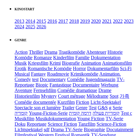
KINOSTART
2013
2014
2015
2016
2017
2018
2019
2020
2021
2022
2023
2024
2025
2026
GENRE
Action
Thriller
Drama
Tragikomödie
Abenteuer
Historie
Komödie
Romanze
Kinderfilm
Familie
Dokumentation
Musik
Kriegsfilm
Krimi
Biografie
Animation
Animationsfilm
Erotik
Romantische Komödie
Horror
Dokumentarfilm
Sci-Fi
Musical
Fantasy
Roadmovie
Krimikomödie
Animation.
Comedy
test
Documentary
Comédie
Jugendmagazin
TV-
Reportage
Biopic
Fantastique
Documentaire
Werbung
Aventure
Fernsehfilm
Comédie dramatique
Drame
Historienfilm
Mystery
Court métrage
Mélodrame
Spot
가족
Comédie documentée
Kurzfilm
Fiction
Licht-Spektakel
Spectacle son et lumière
Trailer
Genre
Test
G&S
g
Serie
קומדיה
Young-Fiction-Serie
דרמה קומית
קומדיית פעולה
Test c
Musikfilm
Musikdokumentation
Young Fiction
TV-Serie
Doku
Reportage
Science Fiction
Tanzfilm
Science-Fiction
Lichtspektakel
sdf
Drama TV-Serie
Biographie
Docutainment
Filmfestival
Western
Festival
Romantik
TV-Sendung