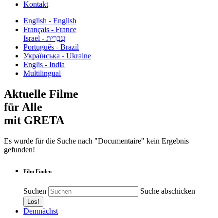
Kontakt
English - English
Français - France
עִבְרִית - Israel
Português - Brazil
Українська - Ukraine
Englis - India
Multilingual
Aktuelle Filme
für Alle
mit GRETA
Es wurde für die Suche nach "Documentaire" kein Ergebnis
gefunden!
Film Finden
Suchen
Suche abschicken
Demnächst