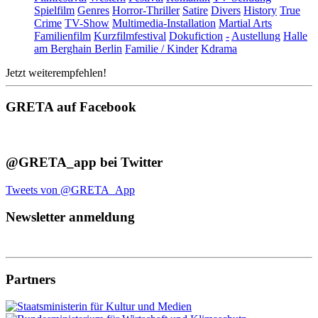
Spielfilm
Genres
Horror-Thriller
Satire
Divers
History
True
Crime
TV-Show
Multimedia-Installation
Martial Arts
Familienfilm
Kurzfilmfestival
Dokufiction
-
Austellung
Halle
am Berghain Berlin
Familie / Kinder
Kdrama
Jetzt weiterempfehlen!
GRETA auf Facebook
@GRETA_app bei Twitter
Tweets von @GRETA_App
Newsletter anmeldung
Partners