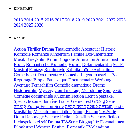
KINOSTART
2013
2014
2015
2016
2017
2018
2019
2020
2021
2022
2023
2024
2025
2026
GENRE
Action
Thriller
Drama
Tragikomödie
Abenteuer
Historie
Komödie
Romanze
Kinderfilm
Familie
Dokumentation
Musik
Kriegsfilm
Krimi
Biografie
Animation
Animationsfilm
Erotik
Romantische Komödie
Horror
Dokumentarfilm
Sci-Fi
Musical
Fantasy
Roadmovie
Krimikomödie
Animation.
Comedy
test
Documentary
Comédie
Jugendmagazin
TV-
Reportage
Biopic
Fantastique
Documentaire
Werbung
Aventure
Fernsehfilm
Comédie dramatique
Drame
Historienfilm
Mystery
Court métrage
Mélodrame
Spot
가족
Comédie documentée
Kurzfilm
Fiction
Licht-Spektakel
Spectacle son et lumière
Trailer
Genre
Test
G&S
g
Serie
קומדיה
Young-Fiction-Serie
דרמה קומית
קומדיית פעולה
Test c
Musikfilm
Musikdokumentation
Young Fiction
TV-Serie
Doku
Reportage
Science Fiction
Tanzfilm
Science-Fiction
Lichtspektakel
sdf
Drama TV-Serie
Biographie
Docutainment
Filmfestival
Western
Festival
Romantik
TV-Sendung