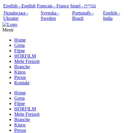
English - English
Français - France
עִבְרִית - Israel
Українська -
Svenska -
Português -
English -
Ukraine
Sweden
Brazil
India
Menü
Home
Greta
Filme
HÖRFILM
Mehr Freizeit
Branche
Kinos
Presse
Kontakt
Home
Greta
Filme
HÖRFILM
Mehr Freizeit
Branche
Kinos
Presse