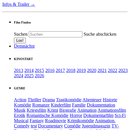
Infos & Trailer →
Film Finden
Suchen
Suche abschicken
Demnächst
KINOSTART
2013
2014
2015
2016
2017
2018
2019
2020
2021
2022
2023
2024
2025
2026
GENRE
Action
Thriller
Drama
Tragikomödie
Abenteuer
Historie
Komödie
Romanze
Kinderfilm
Familie
Dokumentation
Musik
Kriegsfilm
Krimi
Biografie
Animation
Animationsfilm
Erotik
Romantische Komödie
Horror
Dokumentarfilm
Sci-Fi
Musical
Fantasy
Roadmovie
Krimikomödie
Animation.
Comedy
test
Documentary
Comédie
Jugendmagazin
TV-