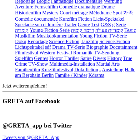
Reportage
Biopic
Fantastique
Documentaire
Werbung
Aventure
Fernsehfilm
Comédie dramatique
Drame
Historienfilm
Mystery
Court métrage
Mélodrame
Spot
가족
Comédie documentée
Kurzfilm
Fiction
Licht-Spektakel
Spectacle son et lumière
Trailer
Genre
Test
G&S
g
Serie
קומדיה
Young-Fiction-Serie
דרמה קומית
קומדיית פעולה
Test c
Musikfilm
Musikdokumentation
Young Fiction
TV-Serie
Doku
Reportage
Science Fiction
Tanzfilm
Science-Fiction
Lichtspektakel
sdf
Drama TV-Serie
Biographie
Docutainment
Filmfestival
Western
Festival
Romantik
TV-Sendung
Spielfilm
Genres
Horror-Thriller
Satire
Divers
History
True
Crime
TV-Show
Multimedia-Installation
Martial Arts
Familienfilm
Kurzfilmfestival
Dokufiction
-
Austellung
Halle
am Berghain Berlin
Familie / Kinder
Kdrama
Jetzt weiterempfehlen!
GRETA auf Facebook
@GRETA_app bei Twitter
Tweets von @GRETA_App