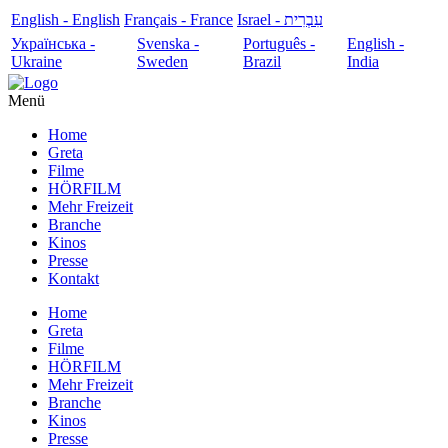
English - English
Français - France
עִבְרִית - Israel
Українська -
Svenska -
Português -
English -
Ukraine
Sweden
Brazil
India
Menü
Home
Greta
Filme
HÖRFILM
Mehr Freizeit
Branche
Kinos
Presse
Kontakt
Home
Greta
Filme
HÖRFILM
Mehr Freizeit
Branche
Kinos
Presse