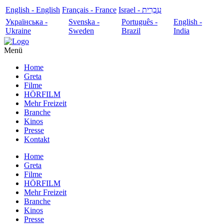
English - English
Français - France
עִבְרִית - Israel
Українська -
Svenska -
Português -
English -
Ukraine
Sweden
Brazil
India
Menü
Home
Greta
Filme
HÖRFILM
Mehr Freizeit
Branche
Kinos
Presse
Kontakt
Home
Greta
Filme
HÖRFILM
Mehr Freizeit
Branche
Kinos
Presse