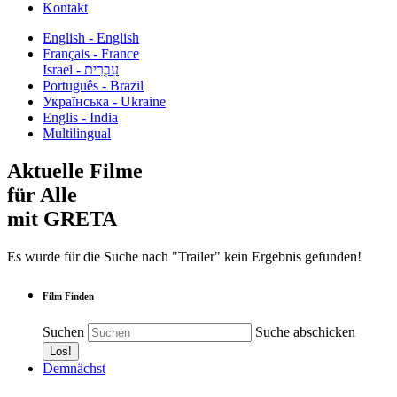
Kontakt
English - English
Français - France
עִבְרִית - Israel
Português - Brazil
Українська - Ukraine
Englis - India
Multilingual
Aktuelle Filme
für Alle
mit GRETA
Es wurde für die Suche nach "Trailer" kein Ergebnis gefunden!
Film Finden
Suchen
Suche abschicken
Demnächst