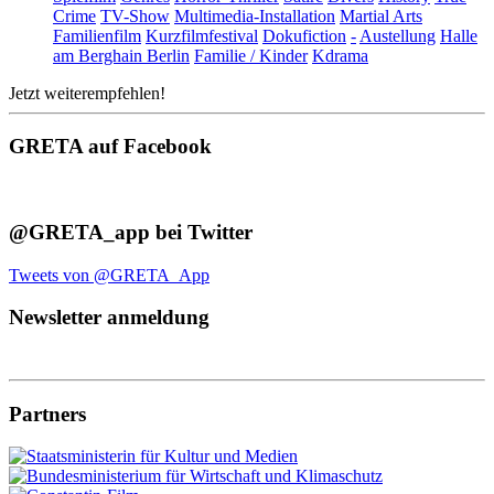
Crime
TV-Show
Multimedia-Installation
Martial Arts
Familienfilm
Kurzfilmfestival
Dokufiction
-
Austellung
Halle
am Berghain Berlin
Familie / Kinder
Kdrama
Jetzt weiterempfehlen!
GRETA auf Facebook
@GRETA_app bei Twitter
Tweets von @GRETA_App
Newsletter anmeldung
Partners