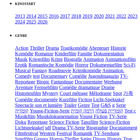
KINOSTART
2013
2014
2015
2016
2017
2018
2019
2020
2021
2022
2023
2024
2025
2026
GENRE
Action
Thriller
Drama
Tragikomödie
Abenteuer
Historie
Komödie
Romanze
Kinderfilm
Familie
Dokumentation
Musik
Kriegsfilm
Krimi
Biografie
Animation
Animationsfilm
Erotik
Romantische Komödie
Horror
Dokumentarfilm
Sci-Fi
Musical
Fantasy
Roadmovie
Krimikomödie
Animation.
Comedy
test
Documentary
Comédie
Jugendmagazin
TV-
Reportage
Biopic
Fantastique
Documentaire
Werbung
Aventure
Fernsehfilm
Comédie dramatique
Drame
Historienfilm
Mystery
Court métrage
Mélodrame
Spot
가족
Comédie documentée
Kurzfilm
Fiction
Licht-Spektakel
Spectacle son et lumière
Trailer
Genre
Test
G&S
g
Serie
קומדיה
Young-Fiction-Serie
דרמה קומית
קומדיית פעולה
Test c
Musikfilm
Musikdokumentation
Young Fiction
TV-Serie
Doku
Reportage
Science Fiction
Tanzfilm
Science-Fiction
Lichtspektakel
sdf
Drama TV-Serie
Biographie
Docutainment
Filmfestival
Western
Festival
Romantik
TV-Sendung
Spielfilm
Genres
Horror-Thriller
Satire
Divers
History
True