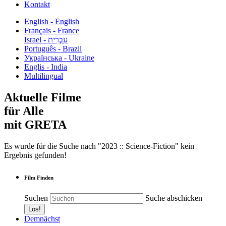
Kontakt
English - English
Français - France
עִבְרִית - Israel
Português - Brazil
Українська - Ukraine
Englis - India
Multilingual
Aktuelle Filme
für Alle
mit GRETA
Es wurde für die Suche nach "2023 :: Science-Fiction" kein
Ergebnis gefunden!
Film Finden
Suchen
Suche abschicken
Demnächst