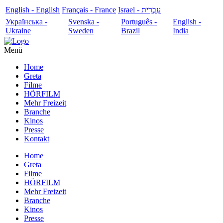
English - English
Français - France
עִבְרִית - Israel
Українська -
Svenska -
Português -
English -
Ukraine
Sweden
Brazil
India
Menü
Home
Greta
Filme
HÖRFILM
Mehr Freizeit
Branche
Kinos
Presse
Kontakt
Home
Greta
Filme
HÖRFILM
Mehr Freizeit
Branche
Kinos
Presse