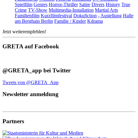
Spielfilm
Genres
Horror-Thriller
Satire
Divers
History
True
Crime
TV-Show
Multimedia-Installation
Martial Arts
Familienfilm
Kurzfilmfestival
Dokufiction
-
Austellung
Halle
am Berghain Berlin
Familie / Kinder
Kdrama
Jetzt weiterempfehlen!
GRETA auf Facebook
@GRETA_app bei Twitter
Tweets von @GRETA_App
Newsletter anmeldung
Partners