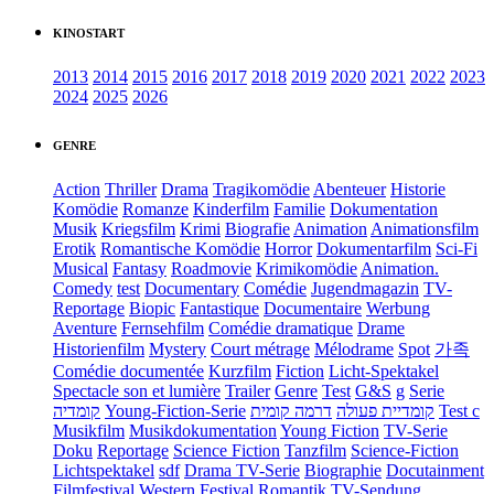
KINOSTART
2013
2014
2015
2016
2017
2018
2019
2020
2021
2022
2023
2024
2025
2026
GENRE
Action
Thriller
Drama
Tragikomödie
Abenteuer
Historie
Komödie
Romanze
Kinderfilm
Familie
Dokumentation
Musik
Kriegsfilm
Krimi
Biografie
Animation
Animationsfilm
Erotik
Romantische Komödie
Horror
Dokumentarfilm
Sci-Fi
Musical
Fantasy
Roadmovie
Krimikomödie
Animation.
Comedy
test
Documentary
Comédie
Jugendmagazin
TV-
Reportage
Biopic
Fantastique
Documentaire
Werbung
Aventure
Fernsehfilm
Comédie dramatique
Drame
Historienfilm
Mystery
Court métrage
Mélodrame
Spot
가족
Comédie documentée
Kurzfilm
Fiction
Licht-Spektakel
Spectacle son et lumière
Trailer
Genre
Test
G&S
g
Serie
קומדיה
Young-Fiction-Serie
דרמה קומית
קומדיית פעולה
Test c
Musikfilm
Musikdokumentation
Young Fiction
TV-Serie
Doku
Reportage
Science Fiction
Tanzfilm
Science-Fiction
Lichtspektakel
sdf
Drama TV-Serie
Biographie
Docutainment
Filmfestival
Western
Festival
Romantik
TV-Sendung