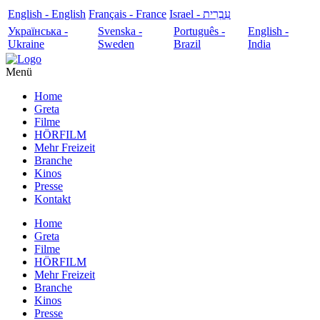
English - English
Français - France
עִבְרִית - Israel
Українська -
Svenska -
Português -
English -
Ukraine
Sweden
Brazil
India
Menü
Home
Greta
Filme
HÖRFILM
Mehr Freizeit
Branche
Kinos
Presse
Kontakt
Home
Greta
Filme
HÖRFILM
Mehr Freizeit
Branche
Kinos
Presse