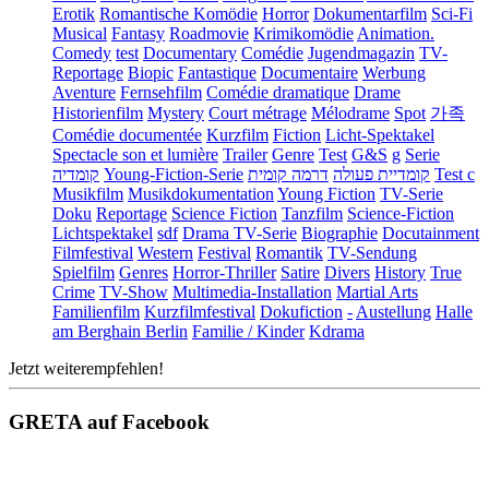
Erotik
Romantische Komödie
Horror
Dokumentarfilm
Sci-Fi
Musical
Fantasy
Roadmovie
Krimikomödie
Animation.
Comedy
test
Documentary
Comédie
Jugendmagazin
TV-
Reportage
Biopic
Fantastique
Documentaire
Werbung
Aventure
Fernsehfilm
Comédie dramatique
Drame
Historienfilm
Mystery
Court métrage
Mélodrame
Spot
가족
Comédie documentée
Kurzfilm
Fiction
Licht-Spektakel
Spectacle son et lumière
Trailer
Genre
Test
G&S
g
Serie
קומדיה
Young-Fiction-Serie
דרמה קומית
קומדיית פעולה
Test c
Musikfilm
Musikdokumentation
Young Fiction
TV-Serie
Doku
Reportage
Science Fiction
Tanzfilm
Science-Fiction
Lichtspektakel
sdf
Drama TV-Serie
Biographie
Docutainment
Filmfestival
Western
Festival
Romantik
TV-Sendung
Spielfilm
Genres
Horror-Thriller
Satire
Divers
History
True
Crime
TV-Show
Multimedia-Installation
Martial Arts
Familienfilm
Kurzfilmfestival
Dokufiction
-
Austellung
Halle
am Berghain Berlin
Familie / Kinder
Kdrama
Jetzt weiterempfehlen!
GRETA auf Facebook