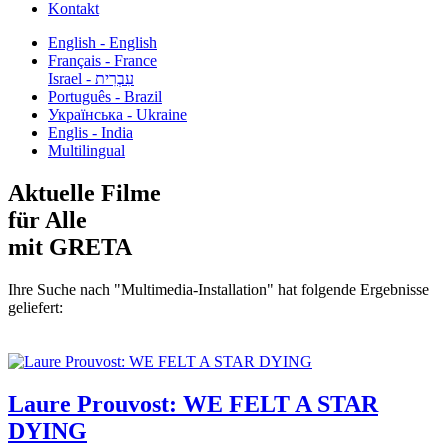
Kontakt
English - English
Français - France
עִבְרִית - Israel
Português - Brazil
Українська - Ukraine
Englis - India
Multilingual
Aktuelle Filme
für Alle
mit GRETA
Ihre Suche nach "Multimedia-Installation" hat folgende Ergebnisse
geliefert:
Laure Prouvost: WE FELT A STAR
DYING