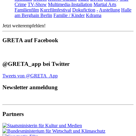
Crime
TV-Show
Multimedia-Installation
Martial Arts
Familienfilm
Kurzfilmfestival
Dokufiction
-
Austellung
Halle
am Berghain Berlin
Familie / Kinder
Kdrama
Jetzt weiterempfehlen!
GRETA auf Facebook
@GRETA_app bei Twitter
Tweets von @GRETA_App
Newsletter anmeldung
Partners