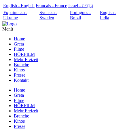
English - English
Français - France
עִבְרִית - Israel
Українська -
Svenska -
Português -
English -
Ukraine
Sweden
Brazil
India
Menü
Home
Greta
Filme
HÖRFILM
Mehr Freizeit
Branche
Kinos
Presse
Kontakt
Home
Greta
Filme
HÖRFILM
Mehr Freizeit
Branche
Kinos
Presse