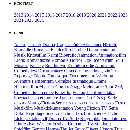
KINOSTART
2013
2014
2015
2016
2017
2018
2019
2020
2021
2022
2023
2024
2025
2026
GENRE
Action
Thriller
Drama
Tragikomödie
Abenteuer
Historie
Komödie
Romanze
Kinderfilm
Familie
Dokumentation
Musik
Kriegsfilm
Krimi
Biografie
Animation
Animationsfilm
Erotik
Romantische Komödie
Horror
Dokumentarfilm
Sci-Fi
Musical
Fantasy
Roadmovie
Krimikomödie
Animation.
Comedy
test
Documentary
Comédie
Jugendmagazin
TV-
Reportage
Biopic
Fantastique
Documentaire
Werbung
Aventure
Fernsehfilm
Comédie dramatique
Drame
Historienfilm
Mystery
Court métrage
Mélodrame
Spot
가족
Comédie documentée
Kurzfilm
Fiction
Licht-Spektakel
Spectacle son et lumière
Trailer
Genre
Test
G&S
g
Serie
קומדיה
Young-Fiction-Serie
דרמה קומית
קומדיית פעולה
Test c
Musikfilm
Musikdokumentation
Young Fiction
TV-Serie
Doku
Reportage
Science Fiction
Tanzfilm
Science-Fiction
Lichtspektakel
sdf
Drama TV-Serie
Biographie
Docutainment
Filmfestival
Western
Festival
Romantik
TV-Sendung
Spielfilm
Genres
Horror-Thriller
Satire
Divers
History
True