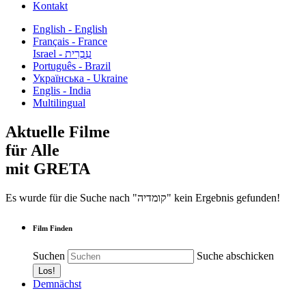
Kontakt
English - English
Français - France
עִבְרִית - Israel
Português - Brazil
Українська - Ukraine
Englis - India
Multilingual
Aktuelle Filme
für Alle
mit GRETA
Es wurde für die Suche nach "קומדיה" kein Ergebnis gefunden!
Film Finden
Suchen
Suche abschicken
Demnächst