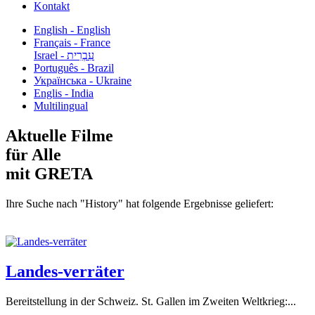
Kontakt
English - English
Français - France
עִבְרִית - Israel
Português - Brazil
Українська - Ukraine
Englis - India
Multilingual
Aktuelle Filme
für Alle
mit GRETA
Ihre Suche nach "History" hat folgende Ergebnisse geliefert:
Landes-verräter
Bereitstellung in der Schweiz. St. Gallen im Zweiten Weltkrieg:...