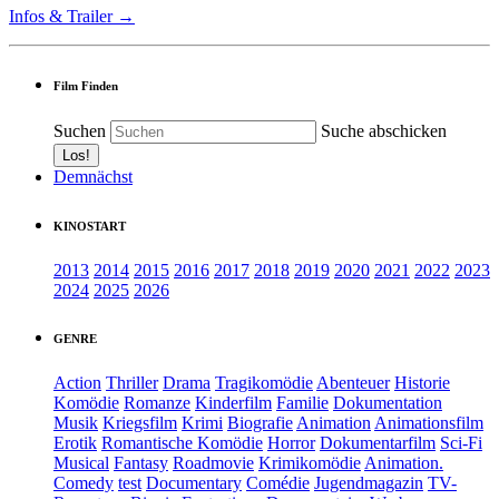
Infos & Trailer →
Film Finden
Suchen
Suche abschicken
Demnächst
KINOSTART
2013
2014
2015
2016
2017
2018
2019
2020
2021
2022
2023
2024
2025
2026
GENRE
Action
Thriller
Drama
Tragikomödie
Abenteuer
Historie
Komödie
Romanze
Kinderfilm
Familie
Dokumentation
Musik
Kriegsfilm
Krimi
Biografie
Animation
Animationsfilm
Erotik
Romantische Komödie
Horror
Dokumentarfilm
Sci-Fi
Musical
Fantasy
Roadmovie
Krimikomödie
Animation.
Comedy
test
Documentary
Comédie
Jugendmagazin
TV-