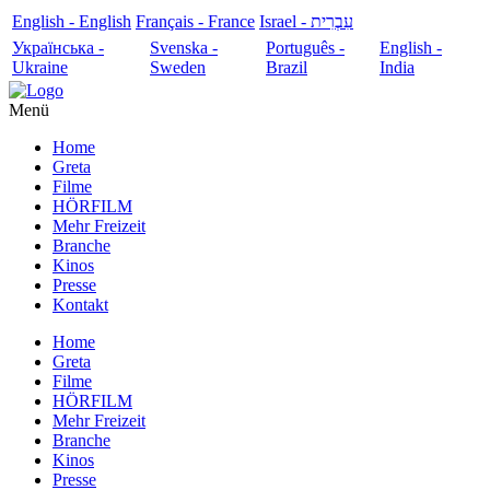
English - English
Français - France
עִבְרִית - Israel
Українська -
Svenska -
Português -
English -
Ukraine
Sweden
Brazil
India
Menü
Home
Greta
Filme
HÖRFILM
Mehr Freizeit
Branche
Kinos
Presse
Kontakt
Home
Greta
Filme
HÖRFILM
Mehr Freizeit
Branche
Kinos
Presse