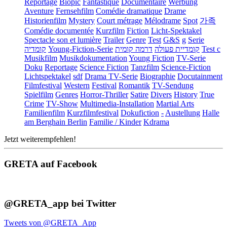
Reportage
Biopic
Fantastique
Documentaire
Werbung
Aventure
Fernsehfilm
Comédie dramatique
Drame
Historienfilm
Mystery
Court métrage
Mélodrame
Spot
가족
Comédie documentée
Kurzfilm
Fiction
Licht-Spektakel
Spectacle son et lumière
Trailer
Genre
Test
G&S
g
Serie
קומדיה
Young-Fiction-Serie
דרמה קומית
קומדיית פעולה
Test c
Musikfilm
Musikdokumentation
Young Fiction
TV-Serie
Doku
Reportage
Science Fiction
Tanzfilm
Science-Fiction
Lichtspektakel
sdf
Drama TV-Serie
Biographie
Docutainment
Filmfestival
Western
Festival
Romantik
TV-Sendung
Spielfilm
Genres
Horror-Thriller
Satire
Divers
History
True
Crime
TV-Show
Multimedia-Installation
Martial Arts
Familienfilm
Kurzfilmfestival
Dokufiction
-
Austellung
Halle
am Berghain Berlin
Familie / Kinder
Kdrama
Jetzt weiterempfehlen!
GRETA auf Facebook
@GRETA_app bei Twitter
Tweets von @GRETA_App