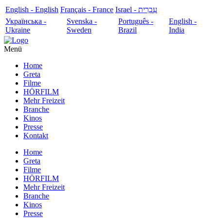
English - English
Français - France
עִבְרִית - Israel
Українська -
Svenska -
Português -
English -
Ukraine
Sweden
Brazil
India
Menü
Home
Greta
Filme
HÖRFILM
Mehr Freizeit
Branche
Kinos
Presse
Kontakt
Home
Greta
Filme
HÖRFILM
Mehr Freizeit
Branche
Kinos
Presse