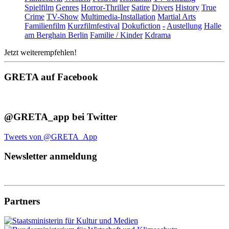
Spielfilm
Genres
Horror-Thriller
Satire
Divers
History
True
Crime
TV-Show
Multimedia-Installation
Martial Arts
Familienfilm
Kurzfilmfestival
Dokufiction
-
Austellung
Halle
am Berghain Berlin
Familie / Kinder
Kdrama
Jetzt weiterempfehlen!
GRETA auf Facebook
@GRETA_app bei Twitter
Tweets von @GRETA_App
Newsletter anmeldung
Partners