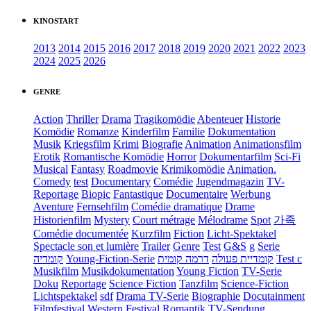
KINOSTART
2013
2014
2015
2016
2017
2018
2019
2020
2021
2022
2023
2024
2025
2026
GENRE
Action
Thriller
Drama
Tragikomödie
Abenteuer
Historie
Komödie
Romanze
Kinderfilm
Familie
Dokumentation
Musik
Kriegsfilm
Krimi
Biografie
Animation
Animationsfilm
Erotik
Romantische Komödie
Horror
Dokumentarfilm
Sci-Fi
Musical
Fantasy
Roadmovie
Krimikomödie
Animation.
Comedy
test
Documentary
Comédie
Jugendmagazin
TV-
Reportage
Biopic
Fantastique
Documentaire
Werbung
Aventure
Fernsehfilm
Comédie dramatique
Drame
Historienfilm
Mystery
Court métrage
Mélodrame
Spot
가족
Comédie documentée
Kurzfilm
Fiction
Licht-Spektakel
Spectacle son et lumière
Trailer
Genre
Test
G&S
g
Serie
קומדיה
Young-Fiction-Serie
דרמה קומית
קומדיית פעולה
Test c
Musikfilm
Musikdokumentation
Young Fiction
TV-Serie
Doku
Reportage
Science Fiction
Tanzfilm
Science-Fiction
Lichtspektakel
sdf
Drama TV-Serie
Biographie
Docutainment
Filmfestival
Western
Festival
Romantik
TV-Sendung