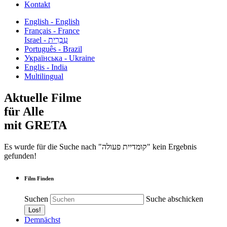
Kontakt
English - English
Français - France
עִבְרִית - Israel
Português - Brazil
Українська - Ukraine
Englis - India
Multilingual
Aktuelle Filme
für Alle
mit GRETA
Es wurde für die Suche nach "קומדיית פעולה" kein Ergebnis
gefunden!
Film Finden
Suchen
Suche abschicken
Demnächst