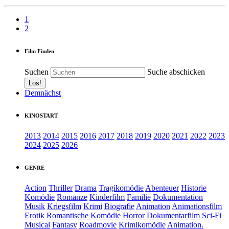
1
2
Film Finden
Suchen
Suche abschicken
Demnächst
KINOSTART
2013
2014
2015
2016
2017
2018
2019
2020
2021
2022
2023
2024
2025
2026
GENRE
Action
Thriller
Drama
Tragikomödie
Abenteuer
Historie
Komödie
Romanze
Kinderfilm
Familie
Dokumentation
Musik
Kriegsfilm
Krimi
Biografie
Animation
Animationsfilm
Erotik
Romantische Komödie
Horror
Dokumentarfilm
Sci-Fi
Musical
Fantasy
Roadmovie
Krimikomödie
Animation.