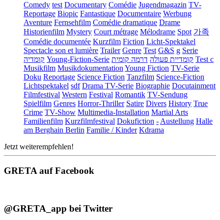
Comedy
test
Documentary
Comédie
Jugendmagazin
TV-
Reportage
Biopic
Fantastique
Documentaire
Werbung
Aventure
Fernsehfilm
Comédie dramatique
Drame
Historienfilm
Mystery
Court métrage
Mélodrame
Spot
가족
Comédie documentée
Kurzfilm
Fiction
Licht-Spektakel
Spectacle son et lumière
Trailer
Genre
Test
G&S
g
Serie
קומדיה
Young-Fiction-Serie
דרמה קומית
קומדיית פעולה
Test c
Musikfilm
Musikdokumentation
Young Fiction
TV-Serie
Doku
Reportage
Science Fiction
Tanzfilm
Science-Fiction
Lichtspektakel
sdf
Drama TV-Serie
Biographie
Docutainment
Filmfestival
Western
Festival
Romantik
TV-Sendung
Spielfilm
Genres
Horror-Thriller
Satire
Divers
History
True
Crime
TV-Show
Multimedia-Installation
Martial Arts
Familienfilm
Kurzfilmfestival
Dokufiction
-
Austellung
Halle
am Berghain Berlin
Familie / Kinder
Kdrama
Jetzt weiterempfehlen!
GRETA auf Facebook
@GRETA_app bei Twitter