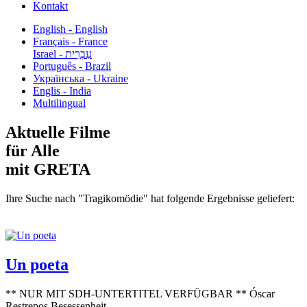
Kontakt
English - English
Français - France
עִבְרִית - Israel
Português - Brazil
Українська - Ukraine
Englis - India
Multilingual
Aktuelle Filme
für Alle
mit GRETA
Ihre Suche nach "Tragikomödie" hat folgende Ergebnisse geliefert:
Un poeta
** NUR MIT SDH-UNTERTITEL VERFÜGBAR ** Óscar
Restrepos Besessenheit...