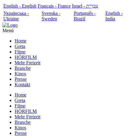
English - English
Français - France
עִבְרִית - Israel
Українська -
Svenska -
Português -
English -
Ukraine
Sweden
Brazil
India
Menü
Home
Greta
Filme
HÖRFILM
Mehr Freizeit
Branche
Kinos
Presse
Kontakt
Home
Greta
Filme
HÖRFILM
Mehr Freizeit
Branche
Kinos
Presse