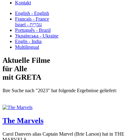
Kontakt
English - English
Français - France
עִבְרִית - Israel
Português - Brazil
Українська - Ukraine
Englis - India
Multilingual
Aktuelle Filme
für Alle
mit GRETA
Ihre Suche nach "2023" hat folgende Ergebnisse geliefert:
The Marvels
Carol Danvers alias Captain Marvel (Brie Larson) hat in THE
MARVELS...