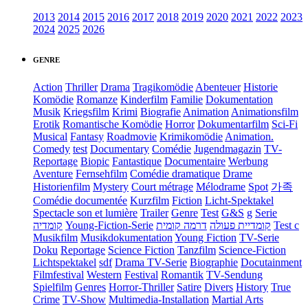
2013
2014
2015
2016
2017
2018
2019
2020
2021
2022
2023
2024
2025
2026
GENRE
Action
Thriller
Drama
Tragikomödie
Abenteuer
Historie
Komödie
Romanze
Kinderfilm
Familie
Dokumentation
Musik
Kriegsfilm
Krimi
Biografie
Animation
Animationsfilm
Erotik
Romantische Komödie
Horror
Dokumentarfilm
Sci-Fi
Musical
Fantasy
Roadmovie
Krimikomödie
Animation.
Comedy
test
Documentary
Comédie
Jugendmagazin
TV-
Reportage
Biopic
Fantastique
Documentaire
Werbung
Aventure
Fernsehfilm
Comédie dramatique
Drame
Historienfilm
Mystery
Court métrage
Mélodrame
Spot
가족
Comédie documentée
Kurzfilm
Fiction
Licht-Spektakel
Spectacle son et lumière
Trailer
Genre
Test
G&S
g
Serie
קומדיה
Young-Fiction-Serie
דרמה קומית
קומדיית פעולה
Test c
Musikfilm
Musikdokumentation
Young Fiction
TV-Serie
Doku
Reportage
Science Fiction
Tanzfilm
Science-Fiction
Lichtspektakel
sdf
Drama TV-Serie
Biographie
Docutainment
Filmfestival
Western
Festival
Romantik
TV-Sendung
Spielfilm
Genres
Horror-Thriller
Satire
Divers
History
True
Crime
TV-Show
Multimedia-Installation
Martial Arts