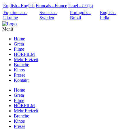
English - English
Français - France
עִבְרִית - Israel
Українська -
Svenska -
Português -
English -
Ukraine
Sweden
Brazil
India
Menü
Home
Greta
Filme
HÖRFILM
Mehr Freizeit
Branche
Kinos
Presse
Kontakt
Home
Greta
Filme
HÖRFILM
Mehr Freizeit
Branche
Kinos
Presse