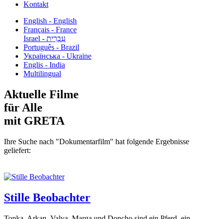
Kontakt
English - English
Français - France
עִבְרִית - Israel
Português - Brazil
Українська - Ukraine
Englis - India
Multilingual
Aktuelle Filme
für Alle
mit GRETA
Ihre Suche nach "Dokumentarfilm" hat folgende Ergebnisse
geliefert:
Stille Beobachter
Tonka, Arkan, Valya, Marga und Doncho sind ein Pferd, ein