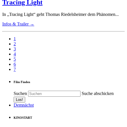
Tracing Light
In „Tracing Light“ geht Thomas Riedelsheimer dem Phänomen...
Infos & Trailer →
1
2
3
4
5
6
7
Film Finden
Suchen
Suche abschicken
Demnächst
KINOSTART