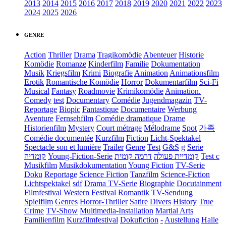
2013
2014
2015
2016
2017
2018
2019
2020
2021
2022
2023
2024
2025
2026
GENRE
Action
Thriller
Drama
Tragikomödie
Abenteuer
Historie
Komödie
Romanze
Kinderfilm
Familie
Dokumentation
Musik
Kriegsfilm
Krimi
Biografie
Animation
Animationsfilm
Erotik
Romantische Komödie
Horror
Dokumentarfilm
Sci-Fi
Musical
Fantasy
Roadmovie
Krimikomödie
Animation.
Comedy
test
Documentary
Comédie
Jugendmagazin
TV-
Reportage
Biopic
Fantastique
Documentaire
Werbung
Aventure
Fernsehfilm
Comédie dramatique
Drame
Historienfilm
Mystery
Court métrage
Mélodrame
Spot
가족
Comédie documentée
Kurzfilm
Fiction
Licht-Spektakel
Spectacle son et lumière
Trailer
Genre
Test
G&S
g
Serie
קומדיה
Young-Fiction-Serie
דרמה קומית
קומדיית פעולה
Test c
Musikfilm
Musikdokumentation
Young Fiction
TV-Serie
Doku
Reportage
Science Fiction
Tanzfilm
Science-Fiction
Lichtspektakel
sdf
Drama TV-Serie
Biographie
Docutainment
Filmfestival
Western
Festival
Romantik
TV-Sendung
Spielfilm
Genres
Horror-Thriller
Satire
Divers
History
True
Crime
TV-Show
Multimedia-Installation
Martial Arts
Familienfilm
Kurzfilmfestival
Dokufiction
-
Austellung
Halle