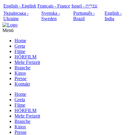
English - English
Français - France
עִבְרִית - Israel
Українська -
Svenska -
Português -
English -
Ukraine
Sweden
Brazil
India
Menü
Home
Greta
Filme
HÖRFILM
Mehr Freizeit
Branche
Kinos
Presse
Kontakt
Home
Greta
Filme
HÖRFILM
Mehr Freizeit
Branche
Kinos
Presse