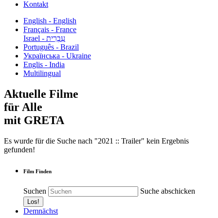
Kontakt
English - English
Français - France
עִבְרִית - Israel
Português - Brazil
Українська - Ukraine
Englis - India
Multilingual
Aktuelle Filme
für Alle
mit GRETA
Es wurde für die Suche nach "2021 :: Trailer" kein Ergebnis
gefunden!
Film Finden
Suchen
Suche abschicken
Demnächst