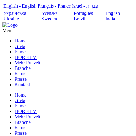
English - English
Français - France
עִבְרִית - Israel
Українська -
Svenska -
Português -
English -
Ukraine
Sweden
Brazil
India
Menü
Home
Greta
Filme
HÖRFILM
Mehr Freizeit
Branche
Kinos
Presse
Kontakt
Home
Greta
Filme
HÖRFILM
Mehr Freizeit
Branche
Kinos
Presse