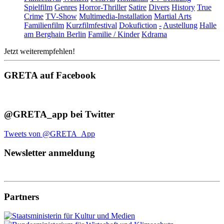
Spielfilm
Genres
Horror-Thriller
Satire
Divers
History
True
Crime
TV-Show
Multimedia-Installation
Martial Arts
Familienfilm
Kurzfilmfestival
Dokufiction
-
Austellung
Halle
am Berghain Berlin
Familie / Kinder
Kdrama
Jetzt weiterempfehlen!
GRETA auf Facebook
@GRETA_app bei Twitter
Tweets von @GRETA_App
Newsletter anmeldung
Partners