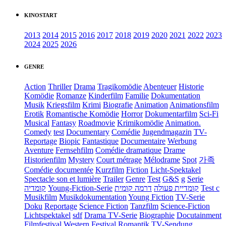
KINOSTART
2013
2014
2015
2016
2017
2018
2019
2020
2021
2022
2023
2024
2025
2026
GENRE
Action
Thriller
Drama
Tragikomödie
Abenteuer
Historie
Komödie
Romanze
Kinderfilm
Familie
Dokumentation
Musik
Kriegsfilm
Krimi
Biografie
Animation
Animationsfilm
Erotik
Romantische Komödie
Horror
Dokumentarfilm
Sci-Fi
Musical
Fantasy
Roadmovie
Krimikomödie
Animation.
Comedy
test
Documentary
Comédie
Jugendmagazin
TV-
Reportage
Biopic
Fantastique
Documentaire
Werbung
Aventure
Fernsehfilm
Comédie dramatique
Drame
Historienfilm
Mystery
Court métrage
Mélodrame
Spot
가족
Comédie documentée
Kurzfilm
Fiction
Licht-Spektakel
Spectacle son et lumière
Trailer
Genre
Test
G&S
g
Serie
קומדיה
Young-Fiction-Serie
דרמה קומית
קומדיית פעולה
Test c
Musikfilm
Musikdokumentation
Young Fiction
TV-Serie
Doku
Reportage
Science Fiction
Tanzfilm
Science-Fiction
Lichtspektakel
sdf
Drama TV-Serie
Biographie
Docutainment
Filmfestival
Western
Festival
Romantik
TV-Sendung