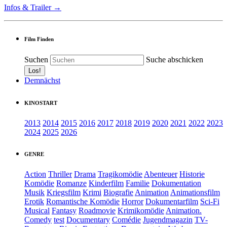
Infos & Trailer →
Film Finden
Suchen
Suche abschicken
Demnächst
KINOSTART
2013
2014
2015
2016
2017
2018
2019
2020
2021
2022
2023
2024
2025
2026
GENRE
Action
Thriller
Drama
Tragikomödie
Abenteuer
Historie
Komödie
Romanze
Kinderfilm
Familie
Dokumentation
Musik
Kriegsfilm
Krimi
Biografie
Animation
Animationsfilm
Erotik
Romantische Komödie
Horror
Dokumentarfilm
Sci-Fi
Musical
Fantasy
Roadmovie
Krimikomödie
Animation.
Comedy
test
Documentary
Comédie
Jugendmagazin
TV-