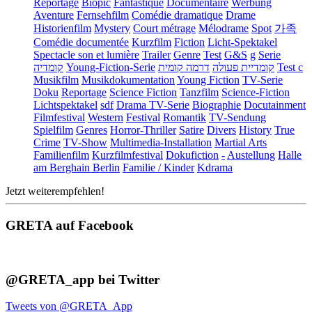
Reportage
Biopic
Fantastique
Documentaire
Werbung
Aventure
Fernsehfilm
Comédie dramatique
Drame
Historienfilm
Mystery
Court métrage
Mélodrame
Spot
가족
Comédie documentée
Kurzfilm
Fiction
Licht-Spektakel
Spectacle son et lumière
Trailer
Genre
Test
G&S
g
Serie
קומדיה
Young-Fiction-Serie
דרמה קומית
קומדיית פעולה
Test c
Musikfilm
Musikdokumentation
Young Fiction
TV-Serie
Doku
Reportage
Science Fiction
Tanzfilm
Science-Fiction
Lichtspektakel
sdf
Drama TV-Serie
Biographie
Docutainment
Filmfestival
Western
Festival
Romantik
TV-Sendung
Spielfilm
Genres
Horror-Thriller
Satire
Divers
History
True
Crime
TV-Show
Multimedia-Installation
Martial Arts
Familienfilm
Kurzfilmfestival
Dokufiction
-
Austellung
Halle
am Berghain Berlin
Familie / Kinder
Kdrama
Jetzt weiterempfehlen!
GRETA auf Facebook
@GRETA_app bei Twitter
Tweets von @GRETA_App