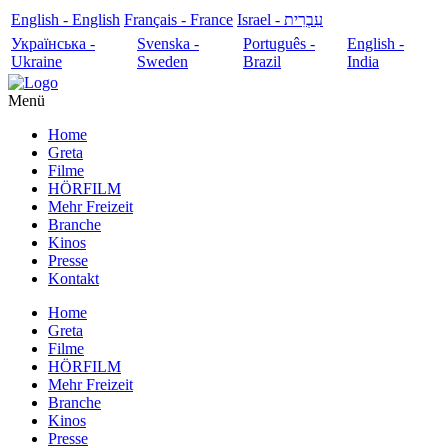
English - English
Français - France
עִבְרִית - Israel
Українська -
Svenska -
Português -
English -
Ukraine
Sweden
Brazil
India
Menü
Home
Greta
Filme
HÖRFILM
Mehr Freizeit
Branche
Kinos
Presse
Kontakt
Home
Greta
Filme
HÖRFILM
Mehr Freizeit
Branche
Kinos
Presse