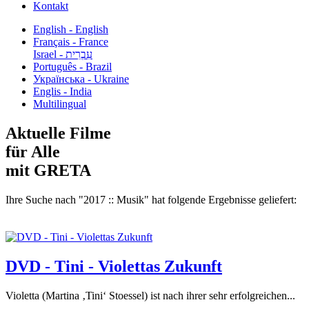
Kontakt
English - English
Français - France
עִבְרִית - Israel
Português - Brazil
Українська - Ukraine
Englis - India
Multilingual
Aktuelle Filme
für Alle
mit GRETA
Ihre Suche nach "2017 :: Musik" hat folgende Ergebnisse geliefert:
DVD - Tini - Violettas Zukunft
Violetta (Martina ‚Tini‘ Stoessel) ist nach ihrer sehr erfolgreichen...