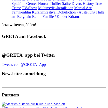
Spielfilm
Genres
Horror-Thriller
Satire
Divers
History
True
Crime
TV-Show
Multimedia-Installation
Martial Arts
Familienfilm
Kurzfilmfestival
Dokufiction
-
Austellung
Halle
am Berghain Berlin
Familie / Kinder
Kdrama
Jetzt weiterempfehlen!
GRETA auf Facebook
@GRETA_app bei Twitter
Tweets von @GRETA_App
Newsletter anmeldung
Partners