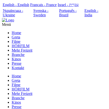
English - English
Français - France
עִבְרִית - Israel
Українська -
Svenska -
Português -
English -
Ukraine
Sweden
Brazil
India
Menü
Home
Greta
Filme
HÖRFILM
Mehr Freizeit
Branche
Kinos
Presse
Kontakt
Home
Greta
Filme
HÖRFILM
Mehr Freizeit
Branche
Kinos
Presse