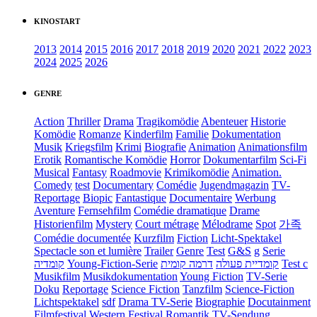
KINOSTART
2013
2014
2015
2016
2017
2018
2019
2020
2021
2022
2023
2024
2025
2026
GENRE
Action
Thriller
Drama
Tragikomödie
Abenteuer
Historie
Komödie
Romanze
Kinderfilm
Familie
Dokumentation
Musik
Kriegsfilm
Krimi
Biografie
Animation
Animationsfilm
Erotik
Romantische Komödie
Horror
Dokumentarfilm
Sci-Fi
Musical
Fantasy
Roadmovie
Krimikomödie
Animation.
Comedy
test
Documentary
Comédie
Jugendmagazin
TV-
Reportage
Biopic
Fantastique
Documentaire
Werbung
Aventure
Fernsehfilm
Comédie dramatique
Drame
Historienfilm
Mystery
Court métrage
Mélodrame
Spot
가족
Comédie documentée
Kurzfilm
Fiction
Licht-Spektakel
Spectacle son et lumière
Trailer
Genre
Test
G&S
g
Serie
קומדיה
Young-Fiction-Serie
דרמה קומית
קומדיית פעולה
Test c
Musikfilm
Musikdokumentation
Young Fiction
TV-Serie
Doku
Reportage
Science Fiction
Tanzfilm
Science-Fiction
Lichtspektakel
sdf
Drama TV-Serie
Biographie
Docutainment
Filmfestival
Western
Festival
Romantik
TV-Sendung