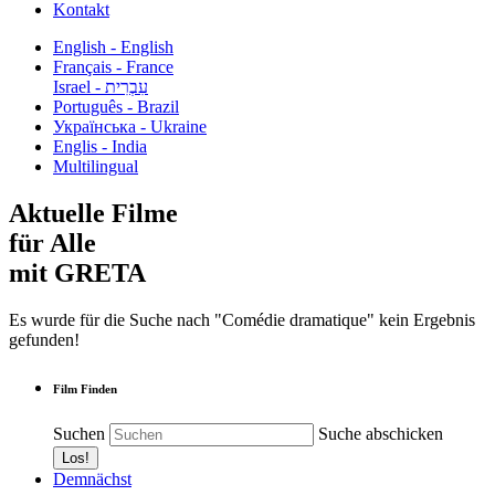
Kontakt
English - English
Français - France
עִבְרִית - Israel
Português - Brazil
Українська - Ukraine
Englis - India
Multilingual
Aktuelle Filme
für Alle
mit GRETA
Es wurde für die Suche nach "Comédie dramatique" kein Ergebnis
gefunden!
Film Finden
Suchen
Suche abschicken
Demnächst