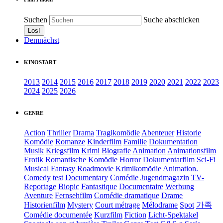
Suchen
Suche abschicken
Demnächst
KINOSTART
2013
2014
2015
2016
2017
2018
2019
2020
2021
2022
2023
2024
2025
2026
GENRE
Action
Thriller
Drama
Tragikomödie
Abenteuer
Historie
Komödie
Romanze
Kinderfilm
Familie
Dokumentation
Musik
Kriegsfilm
Krimi
Biografie
Animation
Animationsfilm
Erotik
Romantische Komödie
Horror
Dokumentarfilm
Sci-Fi
Musical
Fantasy
Roadmovie
Krimikomödie
Animation.
Comedy
test
Documentary
Comédie
Jugendmagazin
TV-
Reportage
Biopic
Fantastique
Documentaire
Werbung
Aventure
Fernsehfilm
Comédie dramatique
Drame
Historienfilm
Mystery
Court métrage
Mélodrame
Spot
가족
Comédie documentée
Kurzfilm
Fiction
Licht-Spektakel