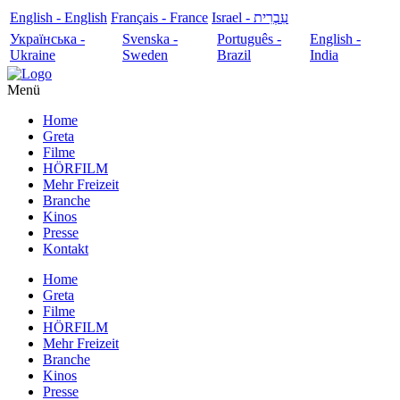
English - English
Français - France
עִבְרִית - Israel
Українська -
Svenska -
Português -
English -
Ukraine
Sweden
Brazil
India
Menü
Home
Greta
Filme
HÖRFILM
Mehr Freizeit
Branche
Kinos
Presse
Kontakt
Home
Greta
Filme
HÖRFILM
Mehr Freizeit
Branche
Kinos
Presse