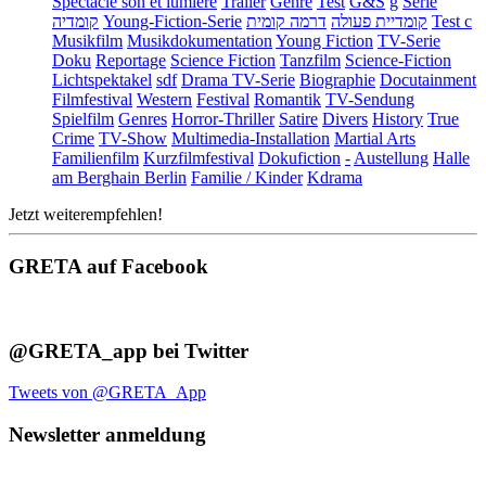
Spectacle son et lumière
Trailer
Genre
Test
G&S
g
Serie
קומדיה
Young-Fiction-Serie
דרמה קומית
קומדיית פעולה
Test c
Musikfilm
Musikdokumentation
Young Fiction
TV-Serie
Doku
Reportage
Science Fiction
Tanzfilm
Science-Fiction
Lichtspektakel
sdf
Drama TV-Serie
Biographie
Docutainment
Filmfestival
Western
Festival
Romantik
TV-Sendung
Spielfilm
Genres
Horror-Thriller
Satire
Divers
History
True
Crime
TV-Show
Multimedia-Installation
Martial Arts
Familienfilm
Kurzfilmfestival
Dokufiction
-
Austellung
Halle
am Berghain Berlin
Familie / Kinder
Kdrama
Jetzt weiterempfehlen!
GRETA auf Facebook
@GRETA_app bei Twitter
Tweets von @GRETA_App
Newsletter anmeldung