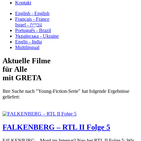
Kontakt
English - English
Français - France
עִבְרִית - Israel
Português - Brazil
Українська - Ukraine
Englis - India
Multilingual
Aktuelle Filme
für Alle
mit GRETA
Ihre Suche nach "Young-Fiction-Serie" hat folgende Ergebnisse
geliefert:
FALKENBERG – RTL II Folge 5
F4LKENB3RG – Mord im Internat? Neu bei RTL II Folge 5: Wir...