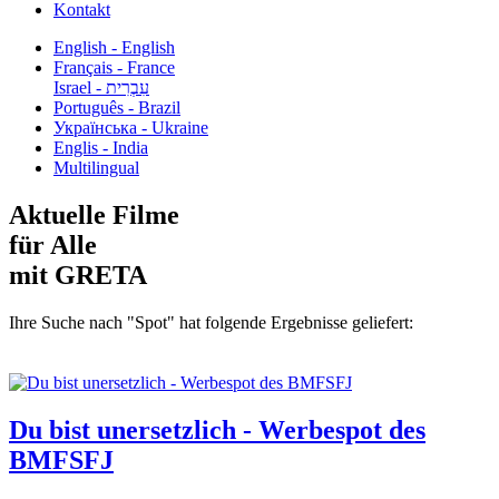
Kontakt
English - English
Français - France
עִבְרִית - Israel
Português - Brazil
Українська - Ukraine
Englis - India
Multilingual
Aktuelle Filme
für Alle
mit GRETA
Ihre Suche nach "Spot" hat folgende Ergebnisse geliefert:
Du bist unersetzlich - Werbespot des
BMFSFJ