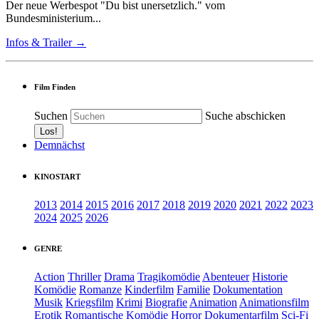
Der neue Werbespot "Du bist unersetzlich." vom
Bundesministerium...
Infos & Trailer →
Film Finden
Suchen
Suche abschicken
Demnächst
KINOSTART
2013
2014
2015
2016
2017
2018
2019
2020
2021
2022
2023
2024
2025
2026
GENRE
Action
Thriller
Drama
Tragikomödie
Abenteuer
Historie
Komödie
Romanze
Kinderfilm
Familie
Dokumentation
Musik
Kriegsfilm
Krimi
Biografie
Animation
Animationsfilm
Erotik
Romantische Komödie
Horror
Dokumentarfilm
Sci-Fi