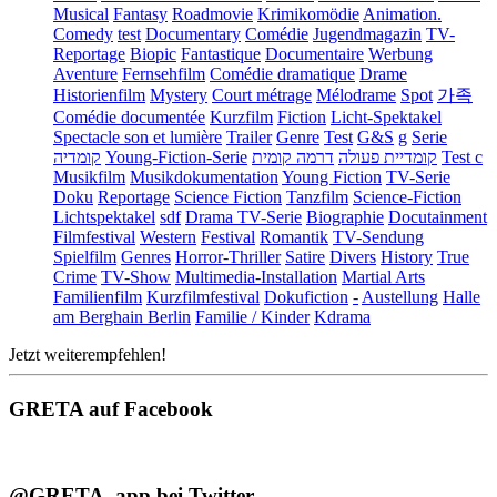
Musical
Fantasy
Roadmovie
Krimikomödie
Animation.
Comedy
test
Documentary
Comédie
Jugendmagazin
TV-
Reportage
Biopic
Fantastique
Documentaire
Werbung
Aventure
Fernsehfilm
Comédie dramatique
Drame
Historienfilm
Mystery
Court métrage
Mélodrame
Spot
가족
Comédie documentée
Kurzfilm
Fiction
Licht-Spektakel
Spectacle son et lumière
Trailer
Genre
Test
G&S
g
Serie
קומדיה
Young-Fiction-Serie
דרמה קומית
קומדיית פעולה
Test c
Musikfilm
Musikdokumentation
Young Fiction
TV-Serie
Doku
Reportage
Science Fiction
Tanzfilm
Science-Fiction
Lichtspektakel
sdf
Drama TV-Serie
Biographie
Docutainment
Filmfestival
Western
Festival
Romantik
TV-Sendung
Spielfilm
Genres
Horror-Thriller
Satire
Divers
History
True
Crime
TV-Show
Multimedia-Installation
Martial Arts
Familienfilm
Kurzfilmfestival
Dokufiction
-
Austellung
Halle
am Berghain Berlin
Familie / Kinder
Kdrama
Jetzt weiterempfehlen!
GRETA auf Facebook
@GRETA_app bei Twitter