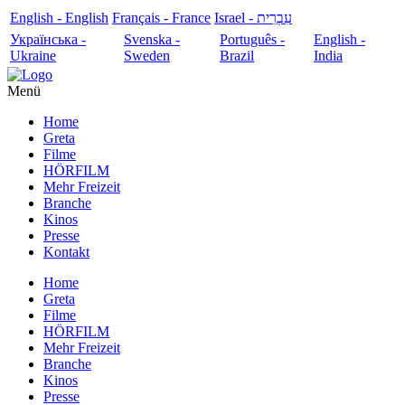
English - English
Français - France
עִבְרִית - Israel
Українська -
Svenska -
Português -
English -
Ukraine
Sweden
Brazil
India
Menü
Home
Greta
Filme
HÖRFILM
Mehr Freizeit
Branche
Kinos
Presse
Kontakt
Home
Greta
Filme
HÖRFILM
Mehr Freizeit
Branche
Kinos
Presse