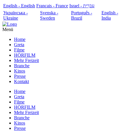
English - English
Français - France
עִבְרִית - Israel
Українська -
Svenska -
Português -
English -
Ukraine
Sweden
Brazil
India
Menü
Home
Greta
Filme
HÖRFILM
Mehr Freizeit
Branche
Kinos
Presse
Kontakt
Home
Greta
Filme
HÖRFILM
Mehr Freizeit
Branche
Kinos
Presse