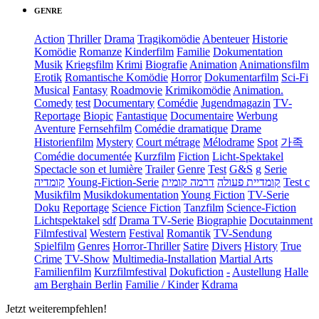
GENRE
Action
Thriller
Drama
Tragikomödie
Abenteuer
Historie
Komödie
Romanze
Kinderfilm
Familie
Dokumentation
Musik
Kriegsfilm
Krimi
Biografie
Animation
Animationsfilm
Erotik
Romantische Komödie
Horror
Dokumentarfilm
Sci-Fi
Musical
Fantasy
Roadmovie
Krimikomödie
Animation.
Comedy
test
Documentary
Comédie
Jugendmagazin
TV-
Reportage
Biopic
Fantastique
Documentaire
Werbung
Aventure
Fernsehfilm
Comédie dramatique
Drame
Historienfilm
Mystery
Court métrage
Mélodrame
Spot
가족
Comédie documentée
Kurzfilm
Fiction
Licht-Spektakel
Spectacle son et lumière
Trailer
Genre
Test
G&S
g
Serie
קומדיה
Young-Fiction-Serie
דרמה קומית
קומדיית פעולה
Test c
Musikfilm
Musikdokumentation
Young Fiction
TV-Serie
Doku
Reportage
Science Fiction
Tanzfilm
Science-Fiction
Lichtspektakel
sdf
Drama TV-Serie
Biographie
Docutainment
Filmfestival
Western
Festival
Romantik
TV-Sendung
Spielfilm
Genres
Horror-Thriller
Satire
Divers
History
True
Crime
TV-Show
Multimedia-Installation
Martial Arts
Familienfilm
Kurzfilmfestival
Dokufiction
-
Austellung
Halle
am Berghain Berlin
Familie / Kinder
Kdrama
Jetzt weiterempfehlen!