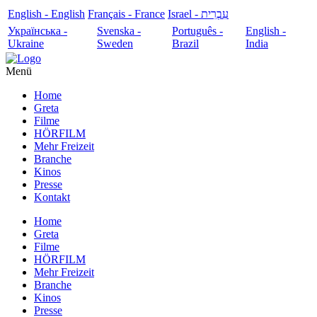
English - English
Français - France
עִבְרִית - Israel
Українська -
Svenska -
Português -
English -
Ukraine
Sweden
Brazil
India
Menü
Home
Greta
Filme
HÖRFILM
Mehr Freizeit
Branche
Kinos
Presse
Kontakt
Home
Greta
Filme
HÖRFILM
Mehr Freizeit
Branche
Kinos
Presse