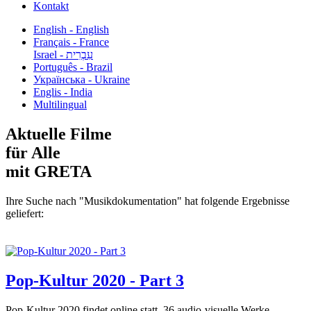
Kontakt
English - English
Français - France
עִבְרִית - Israel
Português - Brazil
Українська - Ukraine
Englis - India
Multilingual
Aktuelle Filme
für Alle
mit GRETA
Ihre Suche nach "Musikdokumentation" hat folgende Ergebnisse
geliefert:
Pop-Kultur 2020 - Part 3
Pop-Kultur 2020 findet online statt. 36 audio-visuelle Werke...