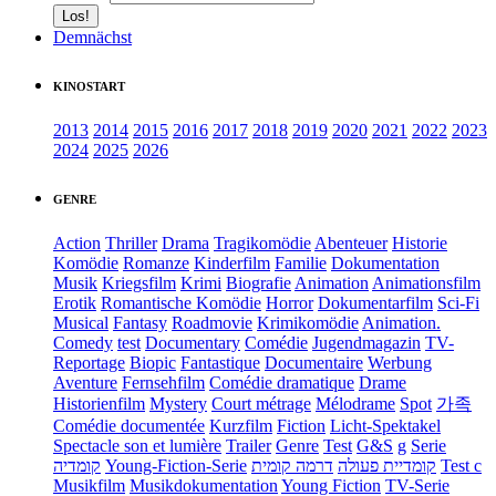
Demnächst
KINOSTART
2013
2014
2015
2016
2017
2018
2019
2020
2021
2022
2023
2024
2025
2026
GENRE
Action
Thriller
Drama
Tragikomödie
Abenteuer
Historie
Komödie
Romanze
Kinderfilm
Familie
Dokumentation
Musik
Kriegsfilm
Krimi
Biografie
Animation
Animationsfilm
Erotik
Romantische Komödie
Horror
Dokumentarfilm
Sci-Fi
Musical
Fantasy
Roadmovie
Krimikomödie
Animation.
Comedy
test
Documentary
Comédie
Jugendmagazin
TV-
Reportage
Biopic
Fantastique
Documentaire
Werbung
Aventure
Fernsehfilm
Comédie dramatique
Drame
Historienfilm
Mystery
Court métrage
Mélodrame
Spot
가족
Comédie documentée
Kurzfilm
Fiction
Licht-Spektakel
Spectacle son et lumière
Trailer
Genre
Test
G&S
g
Serie
קומדיה
Young-Fiction-Serie
דרמה קומית
קומדיית פעולה
Test c
Musikfilm
Musikdokumentation
Young Fiction
TV-Serie