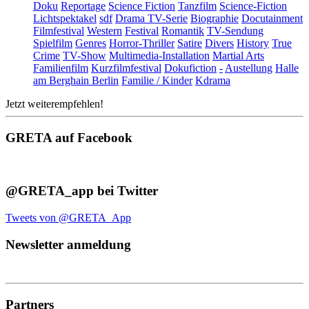
Doku
Reportage
Science Fiction
Tanzfilm
Science-Fiction
Lichtspektakel
sdf
Drama TV-Serie
Biographie
Docutainment
Filmfestival
Western
Festival
Romantik
TV-Sendung
Spielfilm
Genres
Horror-Thriller
Satire
Divers
History
True
Crime
TV-Show
Multimedia-Installation
Martial Arts
Familienfilm
Kurzfilmfestival
Dokufiction
-
Austellung
Halle
am Berghain Berlin
Familie / Kinder
Kdrama
Jetzt weiterempfehlen!
GRETA auf Facebook
@GRETA_app bei Twitter
Tweets von @GRETA_App
Newsletter anmeldung
Partners