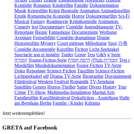
Komödie
Romanze
Kinderfilm
Familie
Dokumentation
Musik
Kriegsfilm
Krimi
Biografie
Animation
Animationsfilm
Erotik
Romantische Komödie
Horror
Dokumentarfilm
Sci-Fi
Musical
Fantasy
Roadmovie
Krimikomödie
Animation.
Comedy
test
Documentary
Comédie
Jugendmagazin
TV-
Reportage
Biopic
Fantastique
Documentaire
Werbung
Aventure
Fernsehfilm
Comédie dramatique
Drame
Historienfilm
Mystery
Court métrage
Mélodrame
Spot
가족
Comédie documentée
Kurzfilm
Fiction
Licht-Spektakel
Spectacle son et lumière
Trailer
Genre
Test
G&S
g
Serie
קומדיה
Young-Fiction-Serie
דרמה קומית
קומדיית פעולה
Test c
Musikfilm
Musikdokumentation
Young Fiction
TV-Serie
Doku
Reportage
Science Fiction
Tanzfilm
Science-Fiction
Lichtspektakel
sdf
Drama TV-Serie
Biographie
Docutainment
Filmfestival
Western
Festival
Romantik
TV-Sendung
Spielfilm
Genres
Horror-Thriller
Satire
Divers
History
True
Crime
TV-Show
Multimedia-Installation
Martial Arts
Familienfilm
Kurzfilmfestival
Dokufiction
-
Austellung
Halle
am Berghain Berlin
Familie / Kinder
Kdrama
Jetzt weiterempfehlen!
GRETA auf Facebook