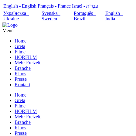
English - English
Français - France
עִבְרִית - Israel
Українська -
Svenska -
Português -
English -
Ukraine
Sweden
Brazil
India
Menü
Home
Greta
Filme
HÖRFILM
Mehr Freizeit
Branche
Kinos
Presse
Kontakt
Home
Greta
Filme
HÖRFILM
Mehr Freizeit
Branche
Kinos
Presse