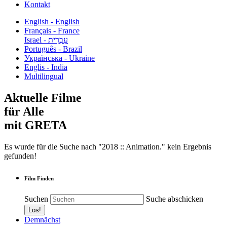
Kontakt
English - English
Français - France
עִבְרִית - Israel
Português - Brazil
Українська - Ukraine
Englis - India
Multilingual
Aktuelle Filme
für Alle
mit GRETA
Es wurde für die Suche nach "2018 :: Animation." kein Ergebnis
gefunden!
Film Finden
Suchen
Suche abschicken
Demnächst