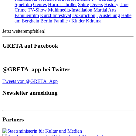
Spielfilm
Genres
Horror-Thriller
Satire
Divers
History
True
Crime
TV-Show
Multimedia-Installation
Martial Arts
Familienfilm
Kurzfilmfestival
Dokufiction
-
Austellung
Halle
am Berghain Berlin
Familie / Kinder
Kdrama
Jetzt weiterempfehlen!
GRETA auf Facebook
@GRETA_app bei Twitter
Tweets von @GRETA_App
Newsletter anmeldung
Partners