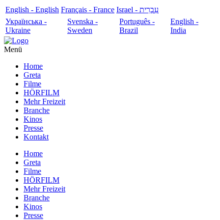
English - English
Français - France
עִבְרִית - Israel
Українська -
Svenska -
Português -
English -
Ukraine
Sweden
Brazil
India
Menü
Home
Greta
Filme
HÖRFILM
Mehr Freizeit
Branche
Kinos
Presse
Kontakt
Home
Greta
Filme
HÖRFILM
Mehr Freizeit
Branche
Kinos
Presse