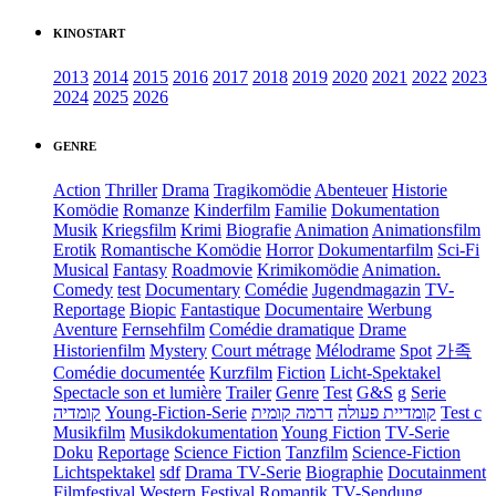
KINOSTART
2013
2014
2015
2016
2017
2018
2019
2020
2021
2022
2023
2024
2025
2026
GENRE
Action
Thriller
Drama
Tragikomödie
Abenteuer
Historie
Komödie
Romanze
Kinderfilm
Familie
Dokumentation
Musik
Kriegsfilm
Krimi
Biografie
Animation
Animationsfilm
Erotik
Romantische Komödie
Horror
Dokumentarfilm
Sci-Fi
Musical
Fantasy
Roadmovie
Krimikomödie
Animation.
Comedy
test
Documentary
Comédie
Jugendmagazin
TV-
Reportage
Biopic
Fantastique
Documentaire
Werbung
Aventure
Fernsehfilm
Comédie dramatique
Drame
Historienfilm
Mystery
Court métrage
Mélodrame
Spot
가족
Comédie documentée
Kurzfilm
Fiction
Licht-Spektakel
Spectacle son et lumière
Trailer
Genre
Test
G&S
g
Serie
קומדיה
Young-Fiction-Serie
דרמה קומית
קומדיית פעולה
Test c
Musikfilm
Musikdokumentation
Young Fiction
TV-Serie
Doku
Reportage
Science Fiction
Tanzfilm
Science-Fiction
Lichtspektakel
sdf
Drama TV-Serie
Biographie
Docutainment
Filmfestival
Western
Festival
Romantik
TV-Sendung