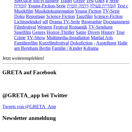
Spectacle son et lumière
Trailer
Genre
Test
G&S
g
Serie
קומדיה
Young-Fiction-Serie
דרמה קומית
קומדיית פעולה
Test c
Musikfilm
Musikdokumentation
Young Fiction
TV-Serie
Doku
Reportage
Science Fiction
Tanzfilm
Science-Fiction
Lichtspektakel
sdf
Drama TV-Serie
Biographie
Docutainment
Filmfestival
Western
Festival
Romantik
TV-Sendung
Spielfilm
Genres
Horror-Thriller
Satire
Divers
History
True
Crime
TV-Show
Multimedia-Installation
Martial Arts
Familienfilm
Kurzfilmfestival
Dokufiction
-
Austellung
Halle
am Berghain Berlin
Familie / Kinder
Kdrama
Jetzt weiterempfehlen!
GRETA auf Facebook
@GRETA_app bei Twitter
Tweets von @GRETA_App
Newsletter anmeldung