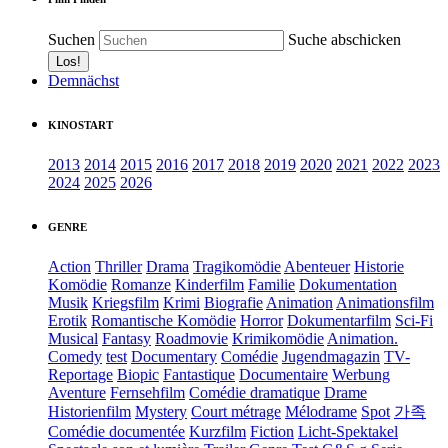
Suchen
Suche abschicken
Demnächst
KINOSTART
2013
2014
2015
2016
2017
2018
2019
2020
2021
2022
2023
2024
2025
2026
GENRE
Action
Thriller
Drama
Tragikomödie
Abenteuer
Historie
Komödie
Romanze
Kinderfilm
Familie
Dokumentation
Musik
Kriegsfilm
Krimi
Biografie
Animation
Animationsfilm
Erotik
Romantische Komödie
Horror
Dokumentarfilm
Sci-Fi
Musical
Fantasy
Roadmovie
Krimikomödie
Animation.
Comedy
test
Documentary
Comédie
Jugendmagazin
TV-
Reportage
Biopic
Fantastique
Documentaire
Werbung
Aventure
Fernsehfilm
Comédie dramatique
Drame
Historienfilm
Mystery
Court métrage
Mélodrame
Spot
가족
Comédie documentée
Kurzfilm
Fiction
Licht-Spektakel