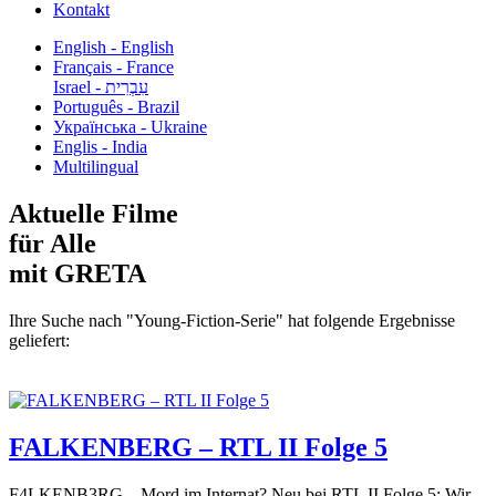
Kontakt
English - English
Français - France
עִבְרִית - Israel
Português - Brazil
Українська - Ukraine
Englis - India
Multilingual
Aktuelle Filme
für Alle
mit GRETA
Ihre Suche nach "Young-Fiction-Serie" hat folgende Ergebnisse
geliefert:
FALKENBERG – RTL II Folge 5
F4LKENB3RG – Mord im Internat? Neu bei RTL II Folge 5: Wir...