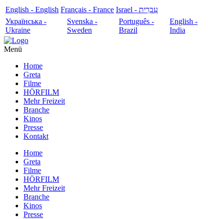
English - English
Français - France
עִבְרִית - Israel
Українська -
Svenska -
Português -
English -
Ukraine
Sweden
Brazil
India
Menü
Home
Greta
Filme
HÖRFILM
Mehr Freizeit
Branche
Kinos
Presse
Kontakt
Home
Greta
Filme
HÖRFILM
Mehr Freizeit
Branche
Kinos
Presse