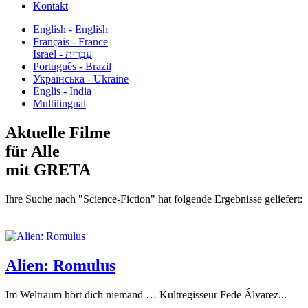
Kontakt
English - English
Français - France
עִבְרִית - Israel
Português - Brazil
Українська - Ukraine
Englis - India
Multilingual
Aktuelle Filme
für Alle
mit GRETA
Ihre Suche nach "Science-Fiction" hat folgende Ergebnisse geliefert:
Alien: Romulus
Im Weltraum hört dich niemand … Kultregisseur Fede Álvarez...