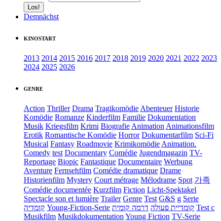
Demnächst
KINOSTART
2013
2014
2015
2016
2017
2018
2019
2020
2021
2022
2023
2024
2025
2026
GENRE
Action
Thriller
Drama
Tragikomödie
Abenteuer
Historie
Komödie
Romanze
Kinderfilm
Familie
Dokumentation
Musik
Kriegsfilm
Krimi
Biografie
Animation
Animationsfilm
Erotik
Romantische Komödie
Horror
Dokumentarfilm
Sci-Fi
Musical
Fantasy
Roadmovie
Krimikomödie
Animation.
Comedy
test
Documentary
Comédie
Jugendmagazin
TV-
Reportage
Biopic
Fantastique
Documentaire
Werbung
Aventure
Fernsehfilm
Comédie dramatique
Drame
Historienfilm
Mystery
Court métrage
Mélodrame
Spot
가족
Comédie documentée
Kurzfilm
Fiction
Licht-Spektakel
Spectacle son et lumière
Trailer
Genre
Test
G&S
g
Serie
קומדיה
Young-Fiction-Serie
דרמה קומית
קומדיית פעולה
Test c
Musikfilm
Musikdokumentation
Young Fiction
TV-Serie