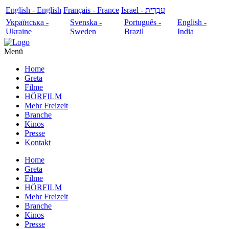
English - English
Français - France
עִבְרִית - Israel
Українська -
Svenska -
Português -
English -
Ukraine
Sweden
Brazil
India
Menü
Home
Greta
Filme
HÖRFILM
Mehr Freizeit
Branche
Kinos
Presse
Kontakt
Home
Greta
Filme
HÖRFILM
Mehr Freizeit
Branche
Kinos
Presse