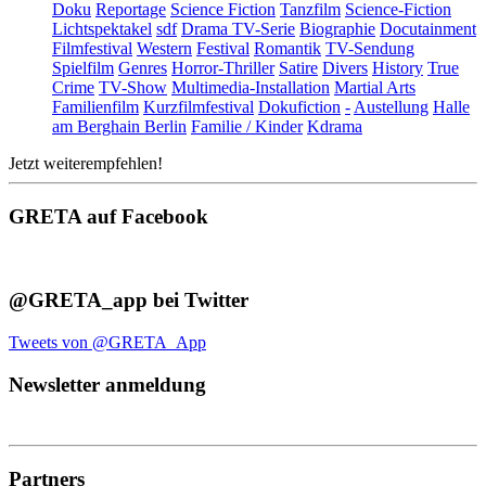
Doku
Reportage
Science Fiction
Tanzfilm
Science-Fiction
Lichtspektakel
sdf
Drama TV-Serie
Biographie
Docutainment
Filmfestival
Western
Festival
Romantik
TV-Sendung
Spielfilm
Genres
Horror-Thriller
Satire
Divers
History
True
Crime
TV-Show
Multimedia-Installation
Martial Arts
Familienfilm
Kurzfilmfestival
Dokufiction
-
Austellung
Halle
am Berghain Berlin
Familie / Kinder
Kdrama
Jetzt weiterempfehlen!
GRETA auf Facebook
@GRETA_app bei Twitter
Tweets von @GRETA_App
Newsletter anmeldung
Partners