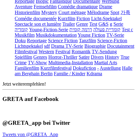
Reportage
Biopic
Fantastique
Documentaire
Werbung
Aventure
Fernsehfilm
Comédie dramatique
Drame
Historienfilm
Mystery
Court métrage
Mélodrame
Spot
가족
Comédie documentée
Kurzfilm
Fiction
Licht-Spektakel
Spectacle son et lumière
Trailer
Genre
Test
G&S
g
Serie
קומדיה
Young-Fiction-Serie
דרמה קומית
קומדיית פעולה
Test c
Musikfilm
Musikdokumentation
Young Fiction
TV-Serie
Doku
Reportage
Science Fiction
Tanzfilm
Science-Fiction
Lichtspektakel
sdf
Drama TV-Serie
Biographie
Docutainment
Filmfestival
Western
Festival
Romantik
TV-Sendung
Spielfilm
Genres
Horror-Thriller
Satire
Divers
History
True
Crime
TV-Show
Multimedia-Installation
Martial Arts
Familienfilm
Kurzfilmfestival
Dokufiction
-
Austellung
Halle
am Berghain Berlin
Familie / Kinder
Kdrama
Jetzt weiterempfehlen!
GRETA auf Facebook
@GRETA_app bei Twitter
Tweets von @GRETA_App