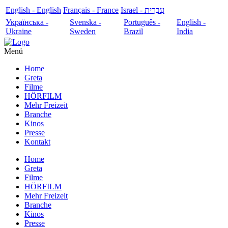
English - English
Français - France
עִבְרִית - Israel
Українська -
Svenska -
Português -
English -
Ukraine
Sweden
Brazil
India
Menü
Home
Greta
Filme
HÖRFILM
Mehr Freizeit
Branche
Kinos
Presse
Kontakt
Home
Greta
Filme
HÖRFILM
Mehr Freizeit
Branche
Kinos
Presse