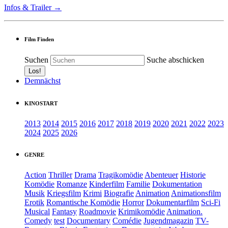
Infos & Trailer →
Film Finden
Suchen
Suche abschicken
Demnächst
KINOSTART
2013
2014
2015
2016
2017
2018
2019
2020
2021
2022
2023
2024
2025
2026
GENRE
Action
Thriller
Drama
Tragikomödie
Abenteuer
Historie
Komödie
Romanze
Kinderfilm
Familie
Dokumentation
Musik
Kriegsfilm
Krimi
Biografie
Animation
Animationsfilm
Erotik
Romantische Komödie
Horror
Dokumentarfilm
Sci-Fi
Musical
Fantasy
Roadmovie
Krimikomödie
Animation.
Comedy
test
Documentary
Comédie
Jugendmagazin
TV-