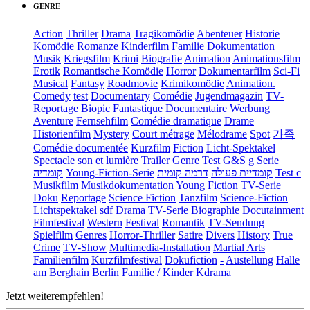
GENRE
Action
Thriller
Drama
Tragikomödie
Abenteuer
Historie
Komödie
Romanze
Kinderfilm
Familie
Dokumentation
Musik
Kriegsfilm
Krimi
Biografie
Animation
Animationsfilm
Erotik
Romantische Komödie
Horror
Dokumentarfilm
Sci-Fi
Musical
Fantasy
Roadmovie
Krimikomödie
Animation.
Comedy
test
Documentary
Comédie
Jugendmagazin
TV-
Reportage
Biopic
Fantastique
Documentaire
Werbung
Aventure
Fernsehfilm
Comédie dramatique
Drame
Historienfilm
Mystery
Court métrage
Mélodrame
Spot
가족
Comédie documentée
Kurzfilm
Fiction
Licht-Spektakel
Spectacle son et lumière
Trailer
Genre
Test
G&S
g
Serie
קומדיה
Young-Fiction-Serie
דרמה קומית
קומדיית פעולה
Test c
Musikfilm
Musikdokumentation
Young Fiction
TV-Serie
Doku
Reportage
Science Fiction
Tanzfilm
Science-Fiction
Lichtspektakel
sdf
Drama TV-Serie
Biographie
Docutainment
Filmfestival
Western
Festival
Romantik
TV-Sendung
Spielfilm
Genres
Horror-Thriller
Satire
Divers
History
True
Crime
TV-Show
Multimedia-Installation
Martial Arts
Familienfilm
Kurzfilmfestival
Dokufiction
-
Austellung
Halle
am Berghain Berlin
Familie / Kinder
Kdrama
Jetzt weiterempfehlen!