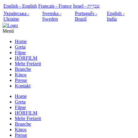
English - English
Français - France
עִבְרִית - Israel
Українська -
Svenska -
Português -
English -
Ukraine
Sweden
Brazil
India
Menü
Home
Greta
Filme
HÖRFILM
Mehr Freizeit
Branche
Kinos
Presse
Kontakt
Home
Greta
Filme
HÖRFILM
Mehr Freizeit
Branche
Kinos
Presse