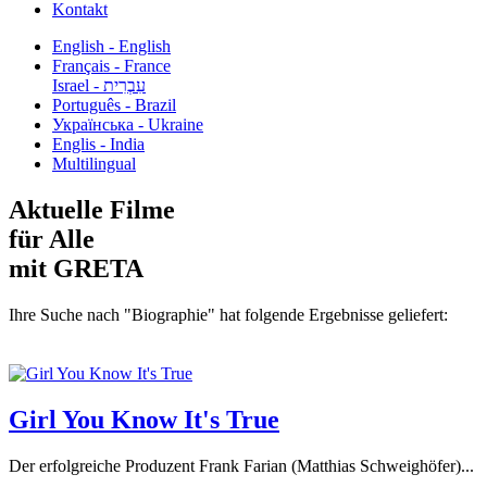
Kontakt
English - English
Français - France
עִבְרִית - Israel
Português - Brazil
Українська - Ukraine
Englis - India
Multilingual
Aktuelle Filme
für Alle
mit GRETA
Ihre Suche nach "Biographie" hat folgende Ergebnisse geliefert:
Girl You Know It's True
Der erfolgreiche Produzent Frank Farian (Matthias Schweighöfer)...