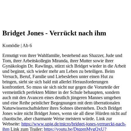
Bridget Jones - Verrückt nach ihm
Komödie | Ab 6
Ermutigt von ihrer Wahlfamilie, bestehend aus Shazzer, Jude und
Tom, ihrer Arbeitskollegin Miranda, ihrer Mutter sowie ihrer
Gynäkologin Dr. Rawlings, stürzt sich Bridget wieder in die Arbeit
und beginnt, sich wieder mehr am Leben zu beteiligen. Beim
Versuch, Beruf, Familie und Liebesleben unter einen Hut zu
bringen, sieht sie sich bald mit allerlei Herausforderungen
konfrontiert. So muss sie sich nicht nur gegen die Vorurteile der
vermeintlich perfekten Mütter in der Schule behaupten, sondern
auch mit den Avancen eines deutlich jüngeren Mannes umgehen
und eine Reihe peinlicher Begegnungen mit dem überrationalen
Naturwissenschaftslehrer ihres Sohnes überstehen. Doch Bridget
Jones wäre nicht Bridget Jones, wenn sie all diese Hürden nicht auf
chaotische, aber charmante Weise meistern würde. Link zur
Webseite:
https://www.upig.de/micro/bridget-jones-verrueckt-nach-
ihm
Link zum Trailer:
https://youtu.be/DtqpmMvgQxU?