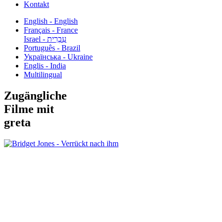
Kontakt
English - English
Français - France
עִבְרִית - Israel
Português - Brazil
Українська - Ukraine
Englis - India
Multilingual
Zugängliche
Filme mit
greta