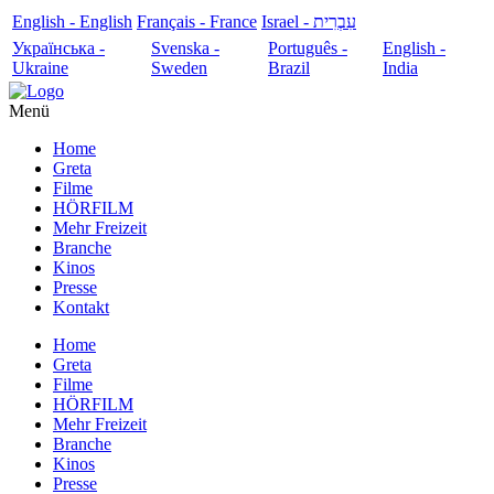
English - English
Français - France
עִבְרִית - Israel
Українська -
Svenska -
Português -
English -
Ukraine
Sweden
Brazil
India
Menü
Home
Greta
Filme
HÖRFILM
Mehr Freizeit
Branche
Kinos
Presse
Kontakt
Home
Greta
Filme
HÖRFILM
Mehr Freizeit
Branche
Kinos
Presse