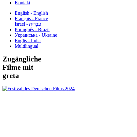
Kontakt
English - English
Français - France
עִבְרִית - Israel
Português - Brazil
Українська - Ukraine
Englis - India
Multilingual
Zugängliche
Filme mit
greta