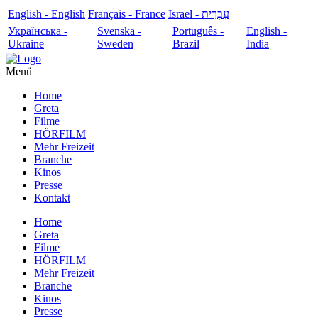
English - English
Français - France
עִבְרִית - Israel
Українська -
Svenska -
Português -
English -
Ukraine
Sweden
Brazil
India
Menü
Home
Greta
Filme
HÖRFILM
Mehr Freizeit
Branche
Kinos
Presse
Kontakt
Home
Greta
Filme
HÖRFILM
Mehr Freizeit
Branche
Kinos
Presse